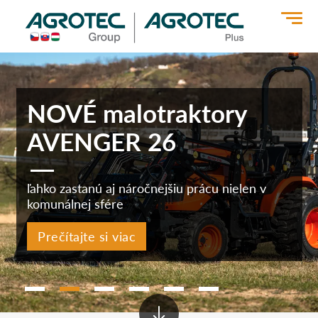
>
NOVÉ malotraktory
AVENGER 26
ľahko zastanú aj náročnejšiu prácu nielen v
komunálnej sfére
Prečítajte si viac