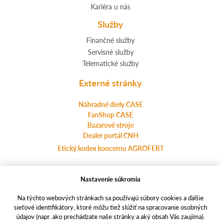
Kariéra u nás
Služby
Finančné služby
Servisné služby
Telematické služby
Externé stránky
Náhradné diely CASE
FanShop CASE
Bazarové stroje
Dealer portál CNH
Etický kodex koncernu AGROFERT
Nastavenie súkromia
Ochrana osobných údajov
agrotec.cz
Na týchto webových stránkach sa používajú súbory cookies a ďalšie
a-finance.cz
sieťové identifikátory, ktoré môžu tiež slúžiť na spracovanie osobných
údajov (napr. ako prechádzate naše stránky a aký obsah Vás zaujíma).
casece.com