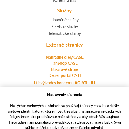
Služby
Finančné služby
Servisné služby
Telematické služby
Externé stránky
Náhradné diely CASE
FanShop CASE
Bazarové stroje
Dealer portál CNH
Etický kodex koncernu AGROFERT
Nastavenie súkromia
Ochrana osobných údajov
Na týchto webových stránkach sa používajú súbory cookies a ďalšie
agrotec.cz
sieťové identifikátory, ktoré môžu tiež slúžiť na spracovanie osobných
a-finance.cz
údajov (napr. ako prechádzate naše stránky a aký obsah Vás zaujíma).
Tieto údaje nám pomáhajú prevádzkovať a zlepšovať naše služby. Svoj
casece.com
súhlas môžete kedykoľvek zmeniť alebo odvolať.