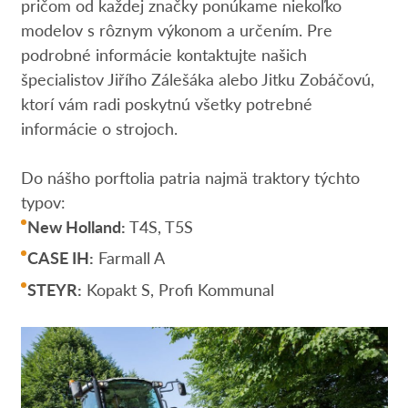
pričom od každej značky ponúkame niekoľko
modelov s rôznym výkonom a určením. Pre
podrobné informácie kontaktujte našich
špecialistov Jiřího Zálešáka alebo Jitku Zobáčovú,
ktorí vám radi poskytnú všetky potrebné
informácie o strojoch.
Do nášho porftolia patria najmä traktory týchto
typov:
New Holland:
T4S, T5S
CASE IH:
Farmall A
STEYR:
Kopakt S, Profi Kommunal