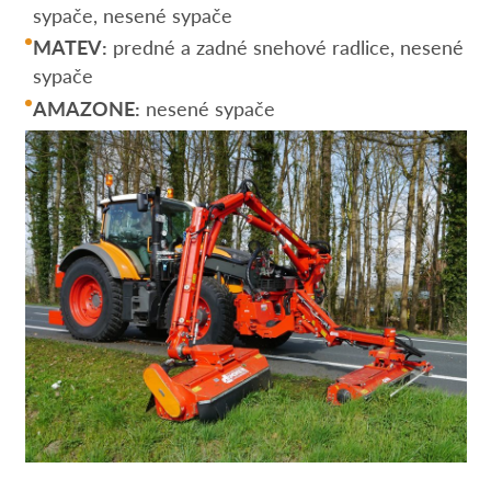
sypače, nesené sypače
MATEV:
predné a zadné snehové radlice, nesené
sypače
AMAZONE:
nesené sypače