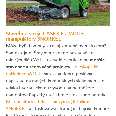
Stavebné stroje CASE CE a WOLF,
manipulátory SNORKEL
Môže byť stavebný stroj aj komunálnym strojom?
Samozrejme! Šmykom riadené nakladače a
minirýpadlá CASE sú skvelé napríklad na
menšie
stavebné a renovačné projekty
.
Teleskopické
nakladače WOLF
vám zasa dobre poslúžia
napríklad na malých komunálnych skládkach, ale
vďaka hydraulickému vývodu na ne môžete
namontovať aj kefy na čistenie ciest a iné náradie.
Manipulátory s teleskopickým výložníkom
SNORKEL
sú doslova všestrannými bojovníkmi pre
každú možnú prácu. Na výber je päť modelov.