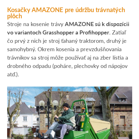
Kosačky AMAZONE pre údržbu trávnatých
plôch
Stroje na kosenie trávy
AMAZONE sú k dispozícii
vo variantoch Grasshopper a Profihopper
. Zatiaľ
čo prvý z nich je stroj ťahaný traktorom, druhý je
samohybný. Okrem kosenia a prevzdušňovania
trávnikov sa stroj môže používať aj na zber lístia a
drobného odpadu (poháre, plechovky od nápojov
atď.).