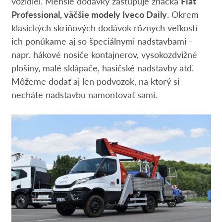
vozidiel. Menšie dodávky zastupuje značka
Fiat
Professional, väčšie modely Iveco Daily
. Okrem
klasických skriňových dodávok rôznych veľkostí
ich ponúkame aj so špeciálnymi nadstavbami -
napr. hákové nosiče kontajnerov, vysokozdvižné
plošiny, malé sklápače, hasičské nadstavby atď.
Môžeme dodať aj len podvozok, na ktorý si
necháte nadstavbu namontovať sami.