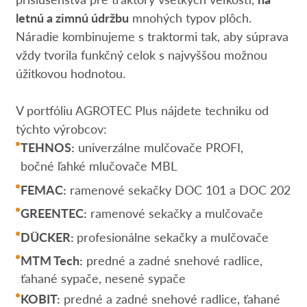
letnú a zimnú údržbu
mnohých typov plôch.
Náradie kombinujeme s traktormi tak, aby súprava
vždy tvorila funkčný celok s najvyššou možnou
úžitkovou hodnotou.
V portfóliu AGROTEC Plus nájdete techniku od
týchto výrobcov:
TEHNOS:
univerzálne mulčovače PROFI,
bočné ľahké mlučovače MBL
FEMAC:
ramenové sekačky DOC 101 a DOC 202
GREENTEC:
ramenové sekačky a mulčovače
DÜCKER:
profesionálne sekačky a mulčovače
MTM Tech:
predné a zadné snehové radlice,
ťahané sypače, nesené sypače
KOBIT:
predné a zadné snehové radlice, ťahané