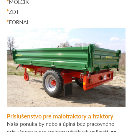
MOLČÍK
ZDT
FORNAL
Príslušenstvo pre malotraktory a traktory
Naša ponuka by nebola úplná bez pracovného
príslušenstva pre traktory všetkých veľkostí,
na