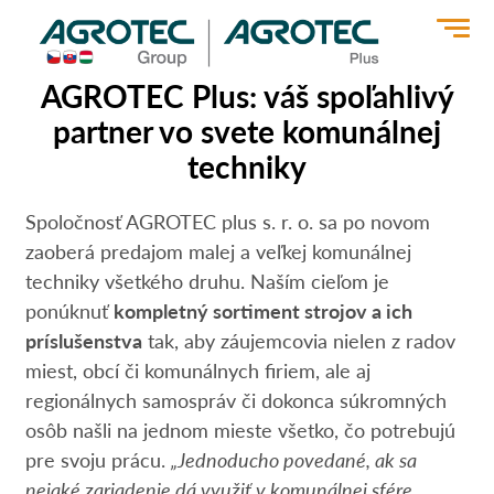
>
AGROTEC Plus: váš spoľahlivý
partner vo svete komunálnej
techniky
Spoločnosť AGROTEC plus s. r. o. sa po novom
zaoberá predajom malej a veľkej komunálnej
techniky všetkého druhu. Naším cieľom je
ponúknuť
kompletný sortiment strojov a ich
príslušenstva
tak, aby záujemcovia nielen z radov
miest, obcí či komunálnych firiem, ale aj
regionálnych samospráv či dokonca súkromných
osôb našli na jednom mieste všetko, čo potrebujú
pre svoju prácu.
„Jednoducho povedané, ak sa
nejaké zariadenie dá využiť v komunálnej sfére,