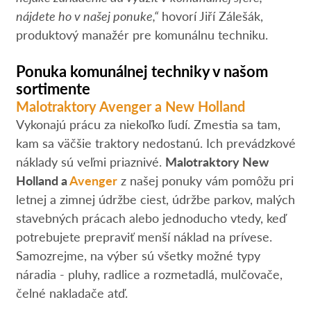
nájdete ho v našej ponuke,“
hovorí Jiří Zálešák,
produktový manažér pre komunálnu techniku.
Ponuka komunálnej techniky v našom
sortimente
Malotraktory Avenger a New Holland
Vykonajú prácu za niekoľko ľudí. Zmestia sa tam,
kam sa väčšie traktory nedostanú. Ich prevádzkové
náklady sú veľmi priaznivé.
Malotraktory New
Holland a
Avenger
z našej ponuky vám pomôžu pri
letnej a zimnej údržbe ciest, údržbe parkov, malých
stavebných prácach alebo jednoducho vtedy, keď
potrebujete prepraviť menší náklad na prívese.
Samozrejme, na výber sú všetky možné typy
náradia - pluhy, radlice a rozmetadlá, mulčovače,
čelné nakladače atď.