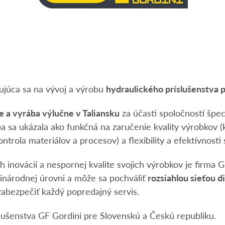
ujúca sa na vývoj a výrobu
hydraulického príslušenstva 
e a vyrába výlučne v Taliansku
za účasti spoločností špec
ľba sa ukázala ako funkčná na zaručenie kvality výrobkov 
trola materiálov a procesov) a flexibility a efektívnosti 
ch inovácií a nespornej kvalite svojich výrobkov je firma
inárodnej úrovni a môže sa pochváliť
rozsiahlou sieťou d
 zabezpečiť každý popredajný servis.
lušenstva GF Gordini pre Slovenskú a Českú republiku.