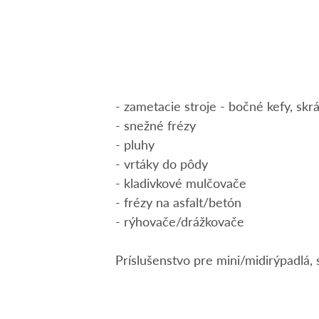
- zametacie stroje - bočné kefy, skr
- snežné frézy
- pluhy
- vrtáky do pôdy
- kladivkové mulčovače
- frézy na asfalt/betón
- rýhovače/drážkovače
Príslušenstvo pre mini/midirýpadlá