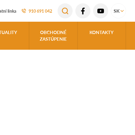
SK
tní linka
910 691 042
TUALITY
OBCHODNÉ
KONTAKTY
ZASTÚPENIE