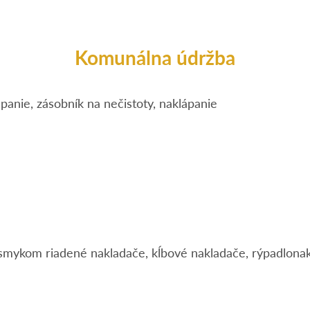
Komunálna údržba
ápanie, zásobník na nečistoty, naklápanie
, smykom riadené nakladače, kĺbové nakladače, rýpadlona