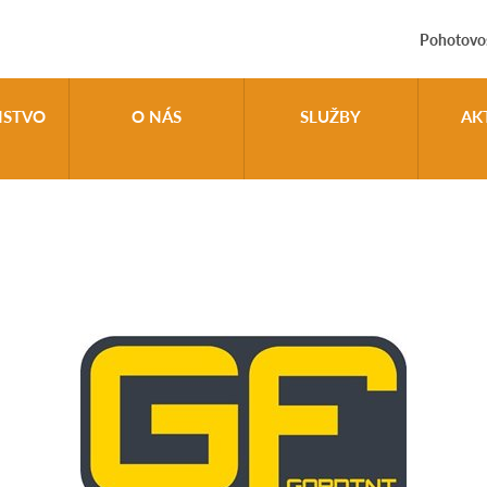
Pohotovos
NSTVO
O NÁS
SLUŽBY
AK