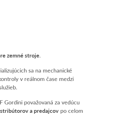
pre zemné stroje
.
ializujúcich sa na mechanické
(kontroly v reálnom čase medzi
služieb.
 GF Gordini považovaná za vedúcu
istribútorov a predajcov
po celom