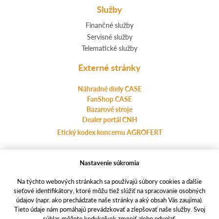
Služby
Finančné služby
Servisné služby
Telematické služby
Externé stránky
Náhradné diely CASE
FanShop CASE
Bazarové stroje
Dealer portál CNH
Etický kodex koncernu AGROFERT
Nastavenie súkromia
Ochrana osobných údajov
agrotec.cz
Na týchto webových stránkach sa používajú súbory cookies a ďalšie
a-finance.cz
sieťové identifikátory, ktoré môžu tiež slúžiť na spracovanie osobných
údajov (napr. ako prechádzate naše stránky a aký obsah Vás zaujíma).
casece.com
Tieto údaje nám pomáhajú prevádzkovať a zlepšovať naše služby. Svoj
súhlas môžete kedykoľvek zmeniť alebo odvolať.