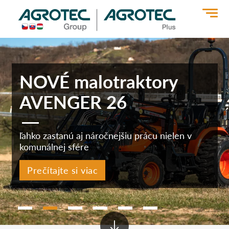
>
NOVÉ malotraktory
AVENGER 26
ľahko zastanú aj náročnejšiu prácu nielen v
komunálnej sfére
Prečítajte si viac